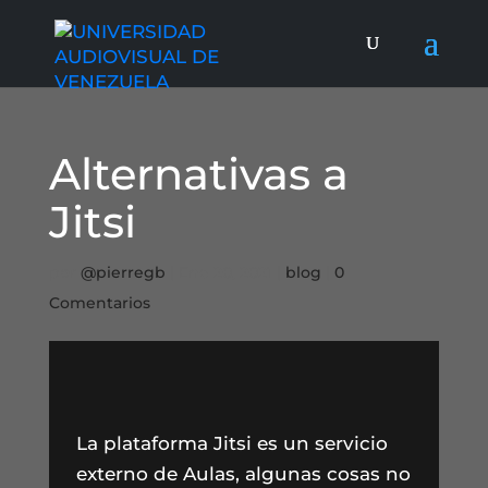
Alternativas a
Jitsi
por
@pierregb
|
Ene 20, 2021
|
blog
|
0
Comentarios
La plataforma Jitsi es un servicio
externo de Aulas, algunas cosas no