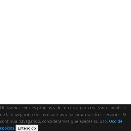
Utilizamos cookies propias y de terceros para realizar el análisis
de la navegación de los usuarios y mejorar nuestros servicios. Si
continúa navegando, consideramos que acepta su uso.
Uso de
cookies
Entendido