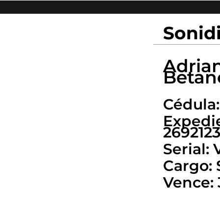
Sonid
Adria
Betan
Cédula:
Expedie
269212
Serial:
Cargo: 
Vence: 