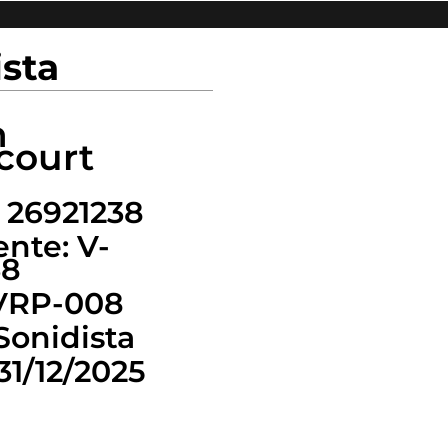
ista
n
court
 26921238
nte: V-
38
 VRP-008
Sonidista
31/12/2025